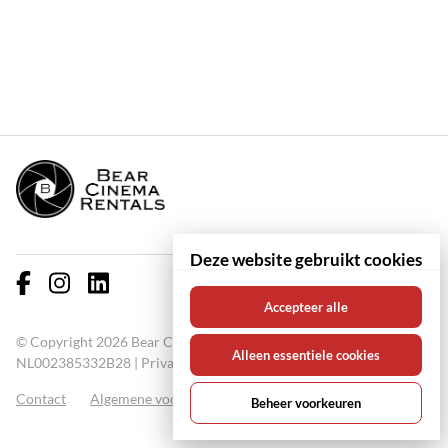
Deze website gebruikt cookies
Accepteer alle
© Copyright 2026 Bear Cinema Rentals KVK: 67000711 BTW:
Alleen essentiele cookies
NL002385332B28 |
Privacy policy
Contact
Algemene voorwaarden
FAQ
Beheer voorkeuren