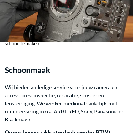
of transport? Wij kunnen je hier bij helpen. In onze verhuur
komen soms artikelen terug die een zware shoot hebben
overleefd. Hierdoor zijn wij erg goed geworden in het
schoonmaken en repareren van onze gear. We hebben veel
specialistische schoonmaakartikelen liggen waardoor het
voor ons erg gemakkelijk is om een sensor of een hele camera
schoon te maken.
Schoonmaak
Wij bieden volledige service voor jouw camera en
accessoires: inspectie, reparatie, sensor- en
lensreiniging. We werken merkonafhankelijk, met
ruime ervaring in o.a. ARRI, RED, Sony, Panasonic en
Blackmagic.
Onze schoonmaakkosten bedragen (ex BTW):