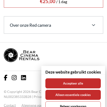
/
Over onze Red camera
Ervaar de
Prachtige
Deze website gebruikt cookies
Cinema
Accepteer alle
Kwaliteit
© Copyright 2026 Bear Cinema Rentals KVK: 67000711 BTW:
Alleen essentiele cookies
NL002385332B28 |
Privacy policy
Contact
Algemene voorwaarden
FAQ
Beheer voorkeuren