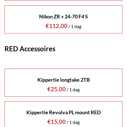
Nikon ZR + 24-70 F4 S
/
RED Accessoires
Kippertie longtake 2TB
/
Kippertie Revolva PL mount RED
/