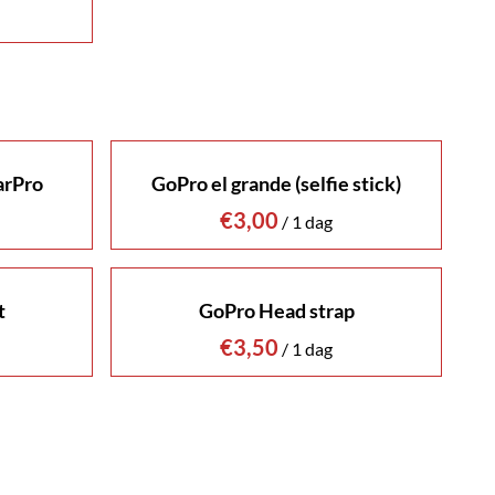
arPro
GoPro el grande (selfie stick)
/
t
GoPro Head strap
/