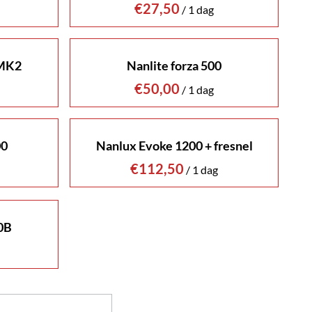
/
 MK2
Nanlite forza 500
/
00
Nanlux Evoke 1200 + fresnel
/
0B