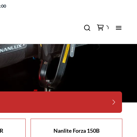
7:00
CR
Nanlite Forza 150B