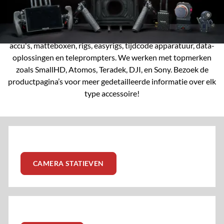
Bear Cinema Rentals biedt een uitgebreide reeks camera-
accessoires, zoals camera-statieven, monitors, video
recorders, video zenders, gimbals, follow focus systemen,
accu's, matteboxen, rigs, easyrigs, tijdcode apparatuur, data-
oplossingen en teleprompters. We werken met topmerken
zoals SmallHD, Atomos, Teradek, DJI, en Sony. Bezoek de
productpagina’s voor meer gedetailleerde informatie over elk
type accessoire!
CAMERA STATIEVEN