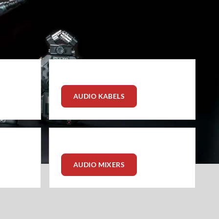
rheid. Profiteer van onze flexibele huurvoorwaarden en
s en een uitstekende klantenservice.
AUDIO KABELS
AUDIO MIXERS