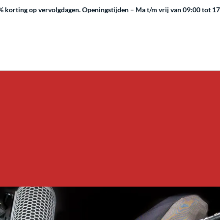
 korting op vervolgdagen.
Openingstijden – Ma t/m vrij van 09:00 tot 1
Audio
e audioapparatuur, zoals tijdcode-apparatuur, audiozenders, audi