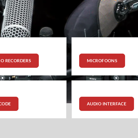
om aan, zodat je verzekerd bent van topkwaliteit en betrouwbaa
lgende huurdagen. Bezoek ons in Groningen voor deskundig advie
IO RECORDERS
MICROFOONS
DCODE
AUDIO INTERFACE