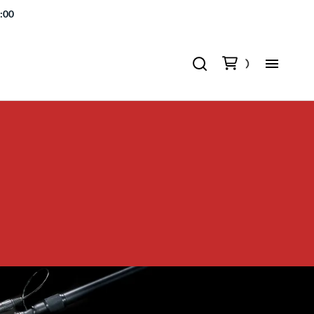
7:00
orecorders, microfoons en diverse accessoires. We bieden