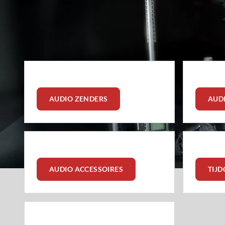
gerenommeerde merken zoals Sony, Wisycom, Xvive en Zo
aantrekkelijke kortingen op opeenvo
AUDIO ZENDERS
AUD
AUDIO ACCESSOIRES
TIJ