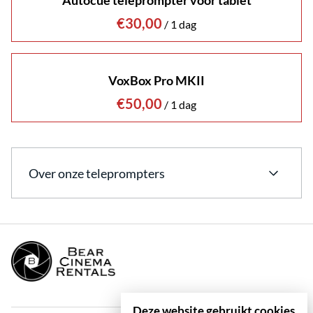
Autocue teleprompter voor tablet
/
VoxBox Pro MKII
/
Over onze teleprompters
Teleprompters Huren bij Bear Cinema Rentals
Een teleprompter is een essentieel hulpmiddel voor
presentatoren en sprekers die hun boodschap
vloeiend en zonder haperingen willen overbrengen.
Perfect voor nieuwsuitzendingen en professionele
Deze website gebruikt cookies