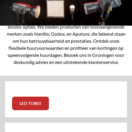
Verken ons uitgebreide assortiment LED-verlichting! Onze
collectie omvat een verscheidenheid aan LED-tubes,
accessoires, en softboxen, evenals RGB, COB LED's en
bicolor opties. We bieden producten van toonaangevende
merken zoals Nanlite, Godox, en Aputure, die bekend staan
om hun betrouwbaarheid en prestaties. Ontdek onze
flexibele huurvoorwaarden en profiteer van kortingen op
opeenvolgende huurdagen. Bezoek ons in Groningen voor
deskundig advies en een uitstekende klantenservice.
LED TUBES