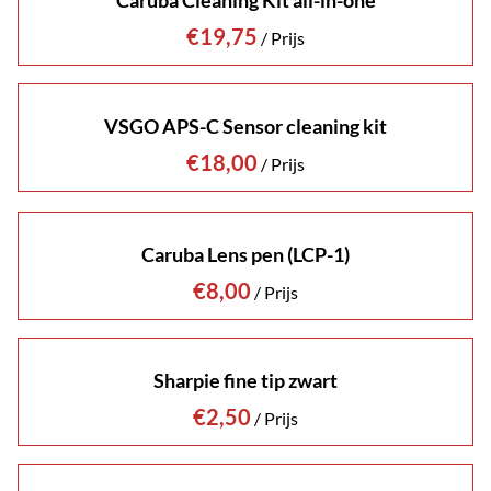
Caruba Cleaning Kit all-in-one
/
VSGO APS-C Sensor cleaning kit
/
Caruba Lens pen (LCP-1)
/
Sharpie fine tip zwart
/