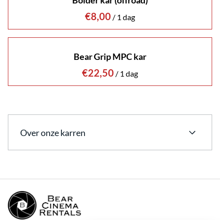
Bolder kar (offroad)
/
Bear Grip MPC kar
/
Over onze karren
Bij Bear Cinema Rentals bieden we een selectie aan
karren, ideaal voor het vervoeren en organiseren
van apparatuur op set. Op de karrenpagina staan
twee opties: de
Bolder kar (offroad)
en de
Bear Grip
MPC kar
.