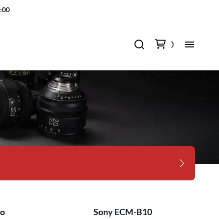
7:00
ro
Sony ECM-B10