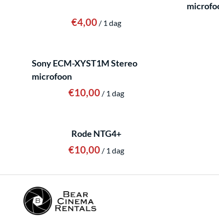
microfo
/
Sony ECM-XYST1M Stereo
microfoon
/
Rode NTG4+
/