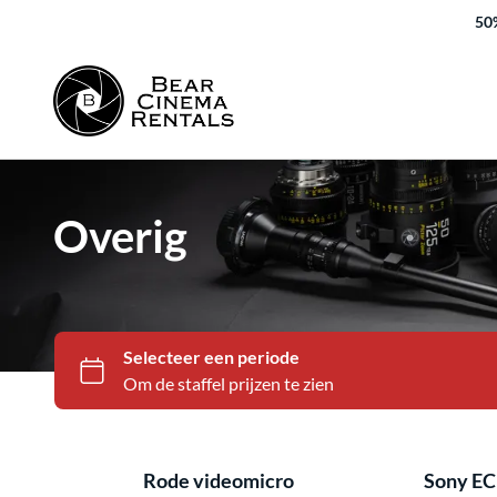
50%
Overig
Rode videomicro
Sony E