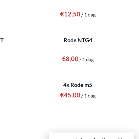
/
IT
Rode NTG4
/
4x Rode m5
/