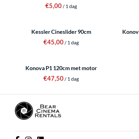
/
Kessler Cineslider 90cm
Konova
/
Konova P1 120cm met motor
/