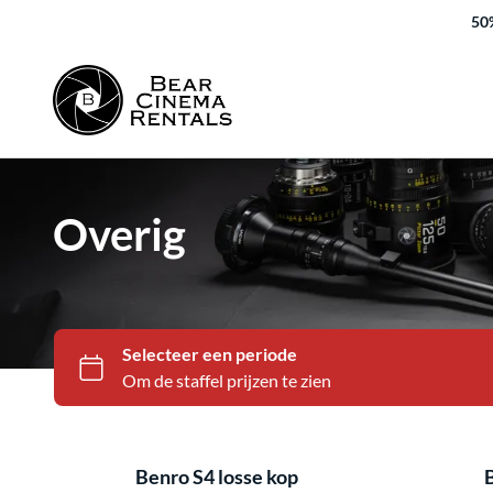
50%
Overig
Benro S4 losse kop
B