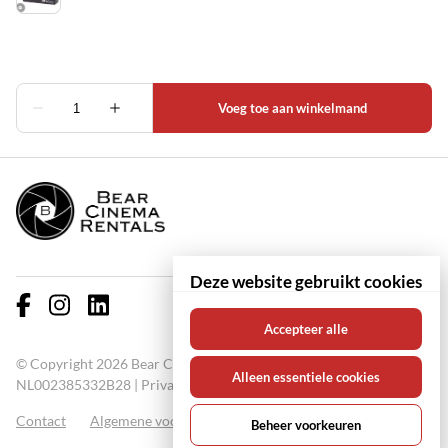
Deze website gebruikt cookies
Accepteer alle
© Copyright 2026 Bear Cinema Rentals KVK: 67000711 BTW:
Alleen essentiele cookies
NL002385332B28 |
Privacy policy
Contact
Algemene voorwaarden
FAQ
Beheer voorkeuren