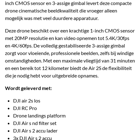
inch CMOS sensor en 3-assige gimbal levert deze compacte
drone cinematische beeldkwaliteit die vroeger alleen
mogelijk was met veel duurdere apparatuur.
Deze drone beschikt over een krachtige 1-inch CMOS sensor
met 20MP resolutie en kan video opnemen tot 5.4K/30fps
en 4K/60fps. De volledig gestabiliseerde 3-assige gimbal
zorgt voor vloeiende, professionele beelden, zelfs bij windige
omstandigheden. Met een maximale vliegtijd van 31 minuten
en een bereik tot 12 kilometer biedt de Air 2S de flexibiliteit
die je nodig hebt voor uitgebreide opnames.
Wordt geleverd met:
DJI air 2s los
DJI RC Pro
Drone landings platform
DJI Air s nd filter set
DJI Air s 2 accu lader
3x DJI Air s 2 accu