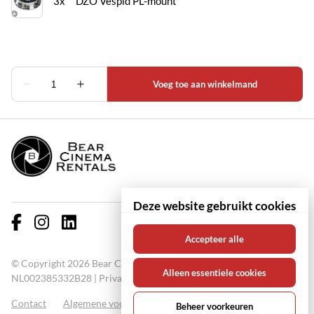
Deze website gebruikt cookies
Accepteer alle
© Copyright 2026 Bear Cinema Rentals KVK: 67000711 BTW:
Alleen essentiele cookies
NL002385332B28 |
Privacy policy
Contact
Algemene voorwaarden
FAQ
Beheer voorkeuren