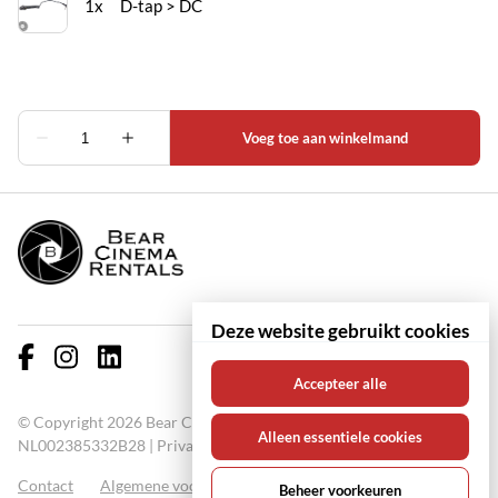
Deze website gebruikt cookies
Accepteer alle
© Copyright 2026 Bear Cinema Rentals KVK: 67000711 BTW:
Alleen essentiele cookies
NL002385332B28 |
Privacy policy
Contact
Algemene voorwaarden
FAQ
Beheer voorkeuren