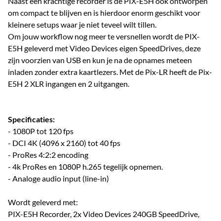
Naast een krachtige recorder is de PIX-E5H ook ontworpen
om compact te blijven en is hierdoor enorm geschikt voor
kleinere setups waar je niet teveel wilt tillen.
Om jouw workflow nog meer te versnellen wordt de PIX-
E5H geleverd met Video Devices eigen SpeedDrives, deze
zijn voorzien van USB en kun je na de opnames meteen
inladen zonder extra kaartlezers. Met de Pix-LR heeft de Pix-
E5H 2 XLR ingangen en 2 uitgangen.
Specificaties:
- 1080P tot 120 fps
- DCI 4K (4096 x 2160) tot 40 fps
- ProRes 4:2:2 encoding
- 4k ProRes en 1080P h.265 tegelijk opnemen.
- Analoge audio input (line-in)
Wordt geleverd met:
PIX-E5H Recorder, 2x Video Devices 240GB SpeedDrive,